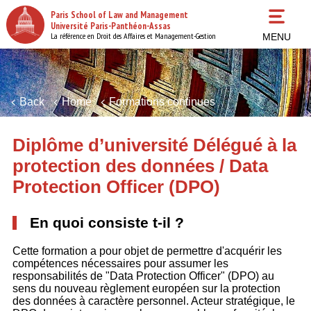
Skip
Paris School of Law and Management
to
Université Paris-Panthéon-Assas
main
La référence en Droit des Affaires et Management-Gestion
MENU
content
Back
Home
Formations continues
Diplôme d’université Délégué à la
protection des données / Data
Protection Officer (DPO)
En quoi consiste t-il ?
Cette formation a pour objet de permettre d'acquérir les
compétences nécessaires pour assumer les
responsabilités de "Data Protection Officer" (DPO) au
sens du nouveau règlement européen sur la protection
des données à caractère personnel. Acteur stratégique, le