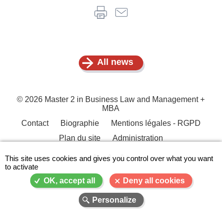
All news
© 2026 Master 2 in Business Law and Management +
MBA
Contact
Biographie
Mentions légales - RGPD
Menu
Plan du site
Administration
Pied
de
A-
A
A+
This site uses cookies and gives you control over what you want
to activate
page
OK, accept all
Deny all cookies
Personalize