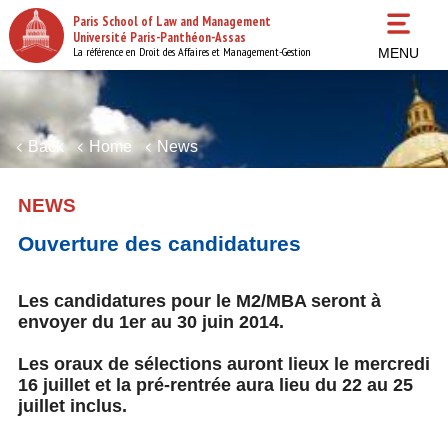
Skip
Paris School of Law and Management
to
Université Paris-Panthéon-Assas
main
La référence en Droit des Affaires et Management-Gestion
MENU
content
Back
Home
News
NEWS
Ouverture des candidatures
Les candidatures pour le M2/MBA seront à
envoyer du 1er au 30 juin 2014.
Les oraux de sélections auront lieux le mercredi
16 juillet et la pré-rentrée aura lieu du 22 au 25
juillet inclus.