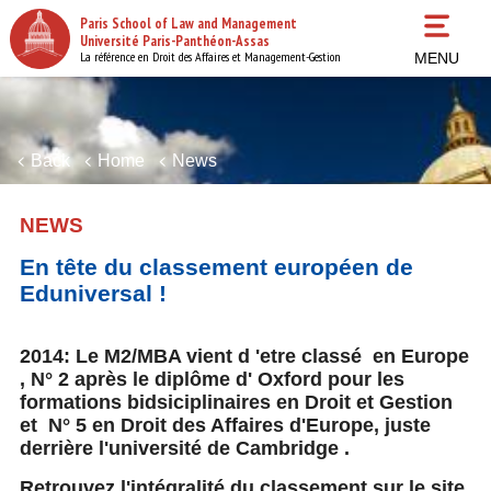
Skip
Paris School of Law and Management
to
Université Paris-Panthéon-Assas
main
La référence en Droit des Affaires et Management-Gestion
MENU
content
Back
Home
News
NEWS
En tête du classement européen de
Eduniversal !
2014: Le M2/MBA vient d 'etre classé en Europe
, N° 2 après le diplôme d' Oxford pour les
formations bidsiciplinaires en Droit et Gestion
et N° 5 en Droit des Affaires d'Europe, juste
derrière l'université de Cambridge .
Retrouvez l'intégralité du classement sur le site