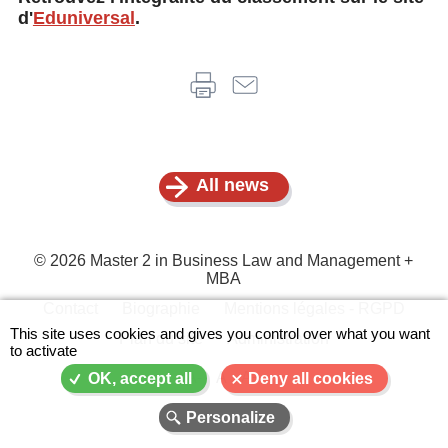
d'
Eduniversal
.
All news
© 2026 Master 2 in Business Law and Management +
MBA
Contact
Biographie
Mentions légales - RGPD
Menu
This site uses cookies and gives you control over what you want
Plan du site
Administration
to activate
Pied
de
A-
A
A+
OK, accept all
Deny all cookies
page
Personalize