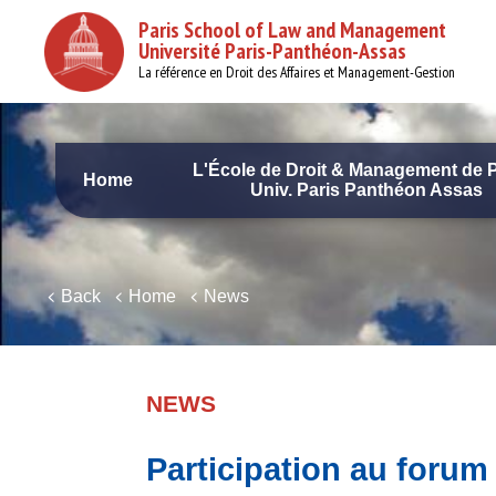
Skip
Paris School of Law and Management
to
Université Paris-Panthéon-Assas
main
content
La référence en Droit des Affaires et Management-Gestion
L'École de Droit & Management de P
Home
Univ. Paris Panthéon Assas
Navigation
principale
Back
Home
News
NEWS
Participation au forum