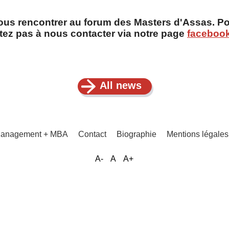
ous rencontrer au forum des Masters d'Assas. Po
itez pas à nous contacter via notre page
faceboo
All news
 Management + MBA
Contact
Biographie
Mentions légale
A-
A
A+
Menu
Pied
de
page