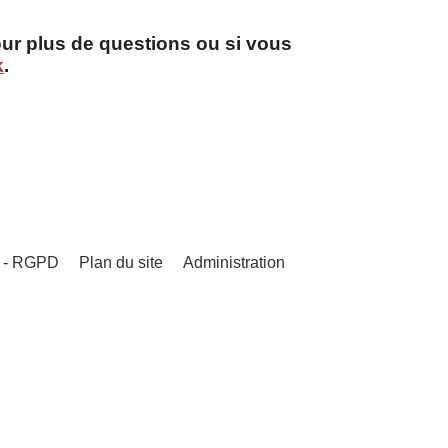
ur plus de questions ou si vous
k
.
s - RGPD
Plan du site
Administration