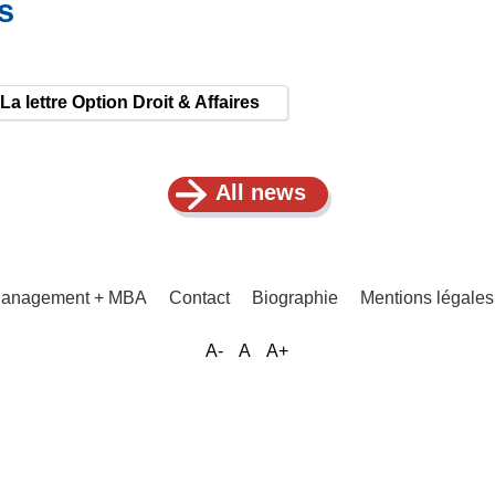
s
r La lettre Option Droit & Affaires
All news
 Management + MBA
Contact
Biographie
Mentions légale
A-
A
A+
Menu
Pied
de
page