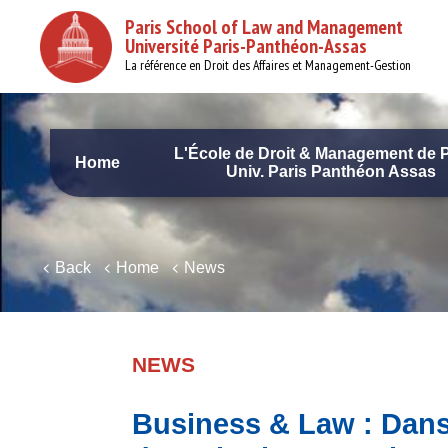
Skip
Paris School of Law and Management
to
Université Paris-Panthéon-Assas
main
content
La référence en Droit des Affaires et Management-Gestion
L'École de Droit & Management de P
Home
Univ. Paris Panthéon Assas
Navigation
principale
Back
Home
News
NEWS
Business & Law : Dans 