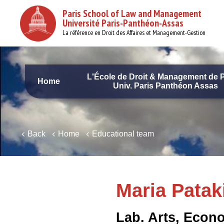
Skip
Paris School of Law and Management
to
Université Paris-Panthéon-Assas
main
content
La référence en Droit des Affaires et Management-Gestion
L'École de Droit & Management de P
Home
Univ. Paris Panthéon Assas
Navigation
principale
Back
Home
Educational team
Maria Patak
Lab. Arts, Econ