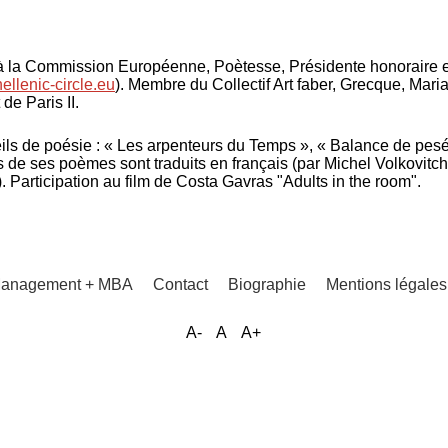
 à la Commission Européenne, Poètesse, Présidente honoraire e
llenic-circle.eu
). Membre du Collectif Art faber, Grecque, Mari
de Paris II.
ls de poésie : « Les arpenteurs du Temps », « Balance de pesé
de ses poèmes sont traduits en français (par Michel Volkovitch
. Participation au film de Costa Gavras "Adults in the room".
 Management + MBA
Contact
Biographie
Mentions légale
A-
A
A+
Menu
Pied
de
page