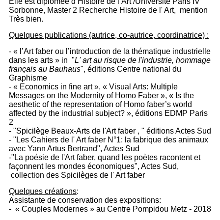
Elle est diplômée d’Histoire de l’Art /Université Paris IV
Sorbonne, Master 2 Recherche Histoire de l' Art, mention
Très bien.
Quelques publications (autrice, co-autrice, coordinatrice) :
- « l’Art faber ou l’introduction de la thématique industrielle
dans les arts » in "
L' art au risque de l'industrie, hommage
français au Bauhaus
", éditions Centre national du
Graphisme
- « Economics in fine art », « Visual Arts: Multiple
Messages on the Modernity of Homo Faber », « Is the
aesthetic of the representation of Homo faber’s world
affected by the industrial subject? », éditions EDMP Paris
2
- "Spicilège Beaux-Arts de l'Art faber , " éditions Actes Sud
- "Les Cahiers de l' Art faber N°1: la fabrique des animaux
avec Yann Artus Bertrand", Actes Sud
-"La poésie de l'Art faber, quand les poètes racontent et
façonnent les mondes économiques", Actes Sud,
collection des Spicilèges de l' Art faber
Quelques créations
:
Assistante de conservation des expositions:
- « Couples Modernes » au Centre Pompidou Metz - 2018