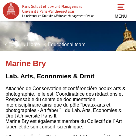
Skip
Paris School of Law and Management
to
Université Paris-Panthéon-Assas
main
La référence en Droit des Affaires et Management-Gestion
MENU
content
Back
Home
Educational team
Marine Bry
Lab. Arts, Economies & Droit
Attachée de Conservation et conférencière beaux-arts &
photographie, elle est Coordinatrice des rédactions et
Responsable du centre de documentation
interdisciplinaire ainsi que du pôle "beaux-arts et
photographies - Art faber " du Lab. Arts, Economies &
Droit /Université Paris II.
Marine Bry est également membre du Collectif de l' Art
faber, et de son conseil scientifique.