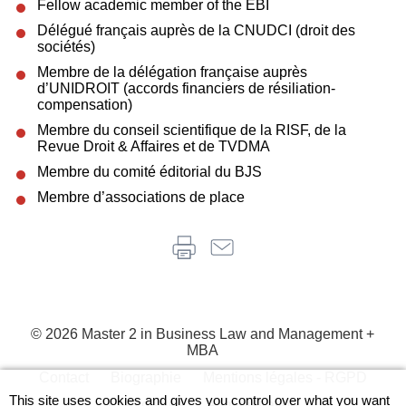
Fellow academic member of the EBI
Délégué français auprès de la CNUDCI (droit des
sociétés)
Membre de la délégation française auprès
d’UNIDROIT (accords financiers de résiliation-
compensation)
Membre du conseil scientifique de la RISF, de la
Revue Droit & Affaires et de TVDMA
Membre du comité éditorial du BJS
Membre d’associations de place
© 2026 Master 2 in Business Law and Management +
MBA
Contact
Biographie
Mentions légales - RGPD
Menu
This site uses cookies and gives you control over what you want
Plan du site
Administration