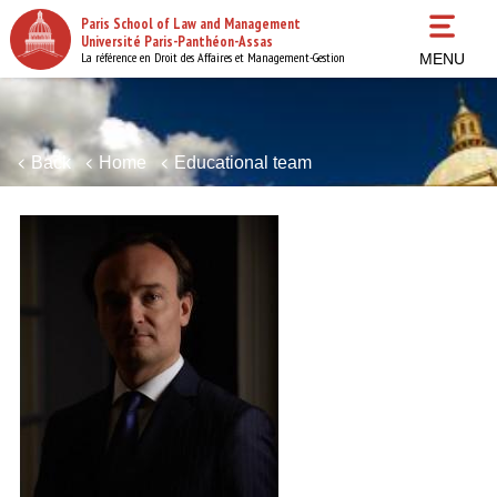
Skip
Paris School of Law and Management
to
Université Paris-Panthéon-Assas
main
La référence en Droit des Affaires et Management-Gestion
MENU
content
Back
Home
Educational team