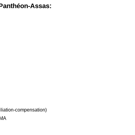
 Panthéon-Assas:
iliation-compensation)
DMA