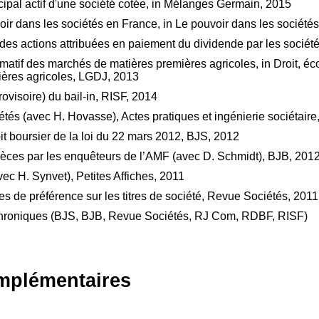
cipal actif d'une société cotée, in Mélanges Germain, 2015
oir dans les sociétés en France, in Le pouvoir dans les sociétés
 des actions attribuées en paiement du dividende par les sociét
atif des marchés de matières premières agricoles, in Droit, é
ières agricoles, LGDJ, 2013
provisoire) du bail-in, RISF, 2014
étés (avec H. Hovasse), Actes pratiques et ingénierie sociétaire
it boursier de la loi du 22 mars 2012, BJS, 2012
ièces par les enquêteurs de l’AMF (avec D. Schmidt), BJB, 201
ec H. Synvet), Petites Affiches, 2011
es de préférence sur les titres de société, Revue Sociétés, 2011
t chroniques (BJS, BJB, Revue Sociétés, RJ Com, RDBF, RISF)
mplémentaires