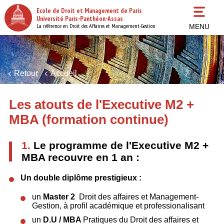
Aller
Ecole de Droit et Management de Paris
au
Université Paris-Panthéon-Assas
contenu
La référence en Droit des Affaires et Management-Gestion
MENU
principal
Retour
Accueil
Les atouts de l'Executive M2 +
MBA (formation continue)
1.
Le programme de l'Executive M2 +
MBA recouvre en 1 an :
Un double diplôme prestigieux :
un
Master 2
Droit des affaires et Management-
Gestion, à profil académique et professionalisant
un
D.U / MBA
Pratiques du Droit des affaires et