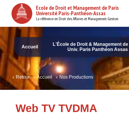
Aller
Ecole de Droit et Management de Paris
au
Université Paris-Panthéon-Assas
contenu
principal
La référence en Droit des Affaires et Management-Gestion
L'École de Droit & Management de 
Accueil
Univ. Paris Panthéon Assas
Navigation
principale
Retour
Accueil
Nos Productions
Web TV TVDMA