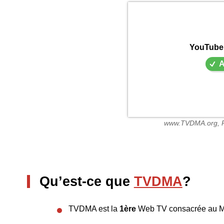
YouTube 
A
www.TVDMA.org, P
Qu’est-ce que
TVDMA
?
TVDMA est la
1ère
Web TV consacrée au Ma