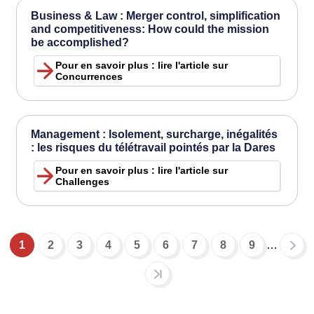
Business & Law : Merger control, simplification
and competitiveness: How could the mission
be accomplished?
Pour en savoir plus : lire l'article sur
Concurrences
Management : Isolement, surcharge, inégalités
: les risques du télétravail pointés par la Dares
Pour en savoir plus : lire l'article sur
Challenges
1
2
3
4
5
6
7
8
9
…
Pagination
Page
Page
Page
Page
Page
Page
Page
Page
Page
courante