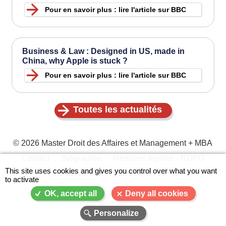
Pour en savoir plus : lire l'article sur BBC
Business & Law : Designed in US, made in
China, why Apple is stuck ?
Pour en savoir plus : lire l'article sur BBC
Toutes les actualités
© 2026 Master Droit des Affaires et Management + MBA
Contact
Biographie
Mentions légales - RGPD
Menu
This site uses cookies and gives you control over what you want
Plan du site
Administration
to activate
Pied
de
A-
A
A+
OK, accept all
Deny all cookies
page
Personalize