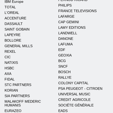
IBM Europe
PHILIPS
TOTAL
FRANCE TELEVISIONS
L'OREAL
LAFARGE
ACCENTURE
CAP GEMINI
DASSAULT
LAMY EDITIONS
SAINT GOBAIN
LANDWELL
LAPEYRE
DANONE
BOLLORE
LAFUMA
GENERAL MILLS
EDF
REXEL
GEOXIA
CIC
BCG
NATIXIS
SNCF
HSBC
BOSCH
AXA
RALLYE
FIDAL
COLONY CAPITAL
STC PARTNERS
PSA PEUGEOT - CITROEN
KORIAN
UNIVERSAL MUSIC
SIA PARTNERS
CREDIT AGRICOLE
MALAKOFF MEDERIC
HUMANIS
SOCIÉTE GÉNÉRALE
EURAZEO
EADS