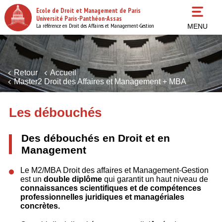
Aller
Ecole de Droit et Management de Paris
au
Université Paris-Panthéon-Assas
contenu
La référence en Droit des Affaires et Management-Gestion
MENU
principal
Retour
Accueil
Master2 Droit des Affaires et Management + MBA
Les débouchés
Des débouchés en Droit et en
Management
Le M2/MBA Droit des affaires et Management-Gestion
est un
double diplôme
qui garantit
un haut niveau de
connaissances scientifiques et de compétences
professionnelles juridiques et managériales
concrètes.