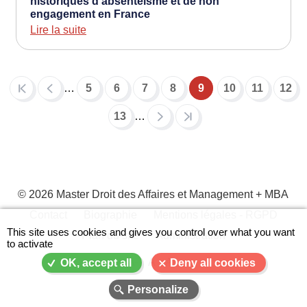
historiques d’absentéisme et de non
engagement en France
Lire la suite
…
5
6
7
8
9
10
11
12
Pagination
Page
Page
Page
Page
Page
Page
Page
Pag
courante
13
…
Page
© 2026 Master Droit des Affaires et Management + MBA
Contact
Biographie
Mentions légales - RGPD
X
Menu
This site uses cookies and gives you control over what you want
Plan du site
Administration
to activate
Pied
de
A-
A
A+
OK, accept all
Deny all cookies
page
Personalize