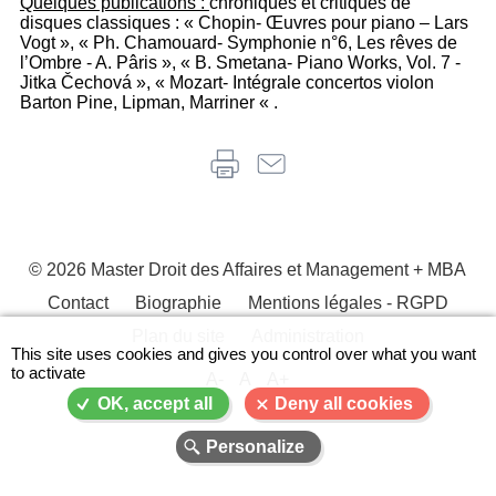
Quelques publications :
chroniques et critiques de
disques classiques : « Chopin- Œuvres pour piano – Lars
Vogt », « Ph. Chamouard- Symphonie n°6, Les rêves de
l’Ombre - A. Pâris », « B. Smetana- Piano Works, Vol. 7 -
Jitka Čechová », « Mozart- Intégrale concertos violon
Barton Pine, Lipman, Marriner « .
© 2026 Master Droit des Affaires et Management + MBA
Contact
Biographie
Mentions légales - RGPD
Menu
Plan du site
Administration
Pied
This site uses cookies and gives you control over what you want
to activate
de
A-
A
A+
page
OK, accept all
Deny all cookies
Personalize