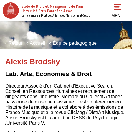
Aller
Ecole de Droit et Management de Paris
au
Université Paris-Panthéon-Assas
contenu
La référence en Droit des Affaires et Management-Gestion
MENU
principal
Retour
Accueil
Équipe pédagogique
Alexis Brodsky
Lab. Arts, Economies & Droit
Directeur Associé d’un Cabinet d’Executive Search,
Conseil en Ressources Humaines et recrutement de
dirigeants dans l’Industrie. Membre du Collectif Art faber,
passionné de musique classique, il est Conférencier en
Histoire de la musique et a collaboré à des émissions de
France-Musique et à la revue ClicMag / DistrArt Musique.
Alexis Brodsky est titulaire d’un DESS de Psychologie
/Université Paris V.