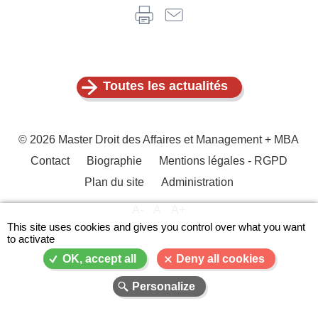
Toutes les actualités
© 2026 Master Droit des Affaires et Management + MBA
Contact
Biographie
Mentions légales - RGPD
Menu
Plan du site
Administration
Pied
de
A-
A
A+
page
This site uses cookies and gives you control over what you want
to activate
OK, accept all
Deny all cookies
Personalize