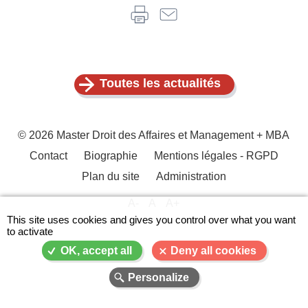
Toutes les actualités
© 2026 Master Droit des Affaires et Management + MBA
Contact
Biographie
Mentions légales - RGPD
Menu
Plan du site
Administration
Pied
de
A-
A
A+
page
This site uses cookies and gives you control over what you want
to activate
OK, accept all
Deny all cookies
Personalize