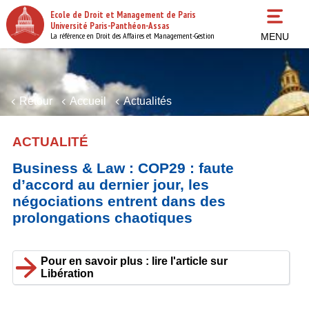
Aller
Ecole de Droit et Management de Paris
au
Université Paris-Panthéon-Assas
contenu
La référence en Droit des Affaires et Management-Gestion
MENU
principal
Retour
Accueil
Actualités
ACTUALITÉ
Business & Law : COP29 : faute
d’accord au dernier jour, les
négociations entrent dans des
prolongations chaotiques
Pour en savoir plus : lire l'article sur
Libération