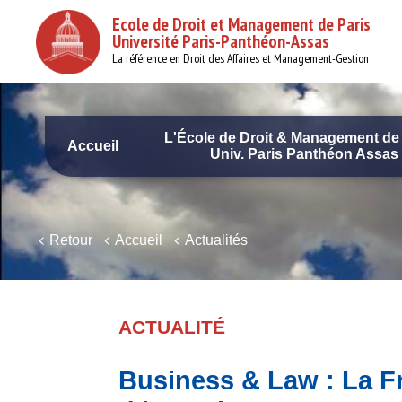
Aller
Ecole de Droit et Management de Paris
au
Université Paris-Panthéon-Assas
contenu
principal
La référence en Droit des Affaires et Management-Gestion
L'École de Droit & Management de 
Accueil
Univ. Paris Panthéon Assas
Navigation
principale
Retour
Accueil
Actualités
ACTUALITÉ
Business & Law : La Fra