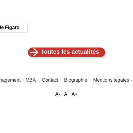
 le Figaro
Toutes les actualités
Management + MBA
Contact
Biographie
Mentions légales
A-
A
A+
Menu
Pied
de
page