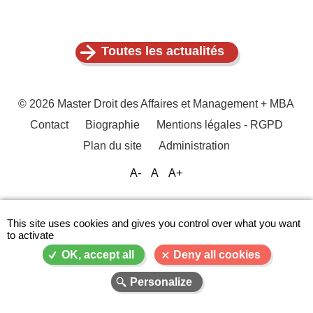
Toutes les actualités
© 2026 Master Droit des Affaires et Management + MBA
Contact
Biographie
Mentions légales - RGPD
Menu
Plan du site
Administration
Pied
de
A-
A
A+
page
This site uses cookies and gives you control over what you want
to activate
OK, accept all
Deny all cookies
Personalize