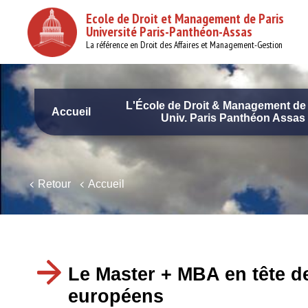
Aller
Ecole de Droit et Management de Paris
au
Université Paris-Panthéon-Assas
contenu
principal
La référence en Droit des Affaires et Management-Gestion
L'École de Droit & Management de 
Accueil
Univ. Paris Panthéon Assas
Navigation
principale
Retour
Accueil
Le Master + MBA en tête d
européens