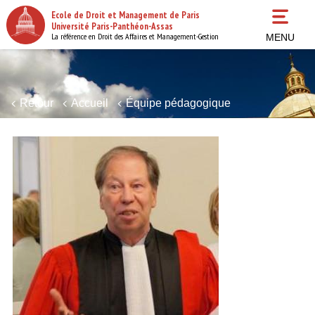
Aller
Ecole de Droit et Management de Paris
au
Université Paris-Panthéon-Assas
contenu
La référence en Droit des Affaires et Management-Gestion
MENU
principal
Retour
Accueil
Équipe pédagogique