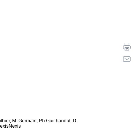
uthier,
M. Germain
, Ph Guichandut, D.
LexisNexis