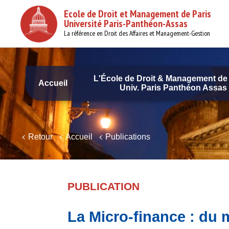
Aller
Ecole de Droit et Management de Paris
au
Université Paris-Panthéon-Assas
contenu
principal
La référence en Droit des Affaires et Management-Gestion
L'École de Droit & Management de 
Accueil
Univ. Paris Panthéon Assas
Navigation
principale
Retour
Accueil
Publications
PUBLICATION
La Micro-finance : du 