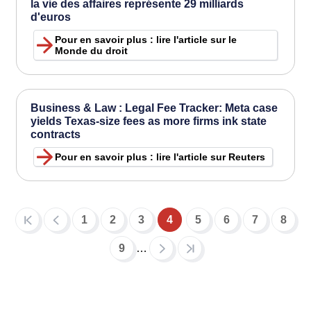
la vie des affaires représente 29 milliards
d'euros
Pour en savoir plus : lire l'article sur le
Monde du droit
Business & Law : Legal Fee Tracker: Meta case
yields Texas-size fees as more firms ink state
contracts
Pour en savoir plus : lire l'article sur Reuters
1
2
3
4
5
6
7
8
Pagination
Page
Page
Page
Page
Page
Page
Page
Page
courante
9
…
Page