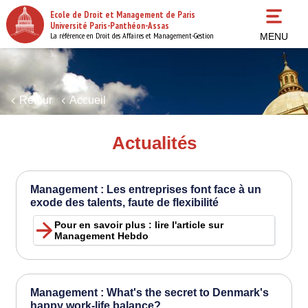
Aller
Ecole de Droit et Management de Paris
au
Université Paris-Panthéon-Assas
contenu
La référence en Droit des Affaires et Management-Gestion
MENU
principal
Retour
Accueil
Actualités
Management : Les entreprises font face à un
exode des talents, faute de flexibilité
Pour en savoir plus : lire l'article sur
Management Hebdo
Management : What's the secret to Denmark's
happy work-life balance?